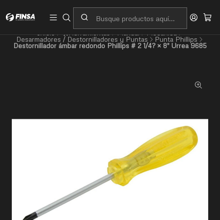
Servicio al cliente
Contacto
Inicio
🛠️Herramientas
Manual
Mecánica
Desarmadores / Destornilladores y Puntas
Punta Phillips
Destornillador ámbar redondo Phillips # 2 1/4? × 8" Urrea 9685