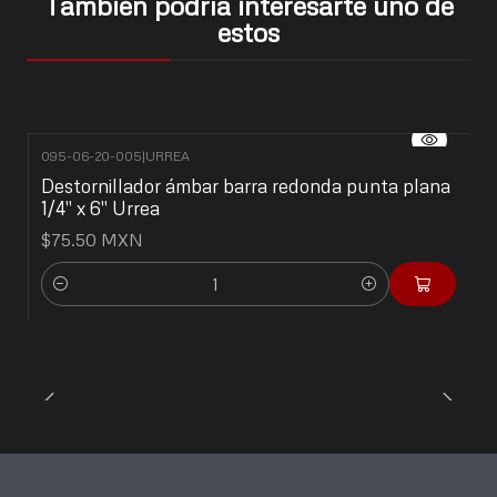
También podría interesarte uno de
estos
095-06-20-005
|
URREA
Destornillador ámbar barra redonda punta plana
1/4" x 6" Urrea
$75.50 MXN
Cantidad