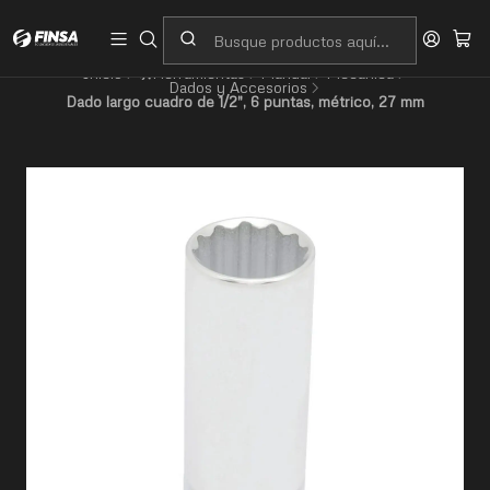
Servicio al cliente
Contacto
Inicio
🛠️Herramientas
Manual
Mecánica
Dados y Accesorios
Dado largo cuadro de 1/2", 6 puntas, métrico, 27 mm