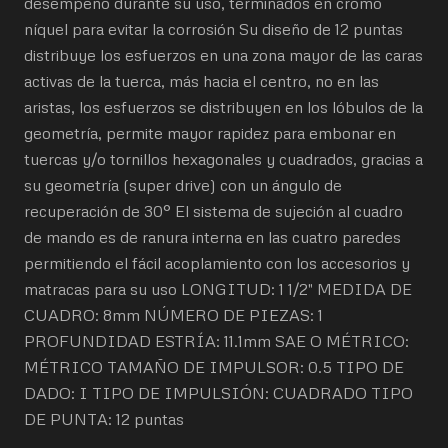
desempeño durante su uso, terminados en cromo
níquel para evitar la corrosión Su diseño de 12 puntas
distribuye los esfuerzos en una zona mayor de las caras
activas de la tuerca, más hacia el centro, no en las
aristas, los esfuerzos se distribuyen en los lóbulos de la
geometría, permite mayor rapidez para embonar en
tuercas y/o tornillos hexagonales y cuadrados, gracias a
su geometría (super drive) con un ángulo de
recuperación de 30° El sistema de sujeción al cuadro
de mando es de ranura interna en las cuatro paredes
permitiendo el fácil acoplamiento con los accesorios y
matracas para su uso LONGITUD: 1 1/2" MEDIDA DE
CUADRO: 8mm NÚMERO DE PIEZAS: 1
PROFUNDIDAD ESTRÍA: 11.1mm SAE O MÉTRICO:
MÉTRICO TAMAÑO DE IMPULSOR: 0.5 TIPO DE
DADO: I TIPO DE IMPULSIÓN: CUADRADO TIPO
DE PUNTA: 12 puntas