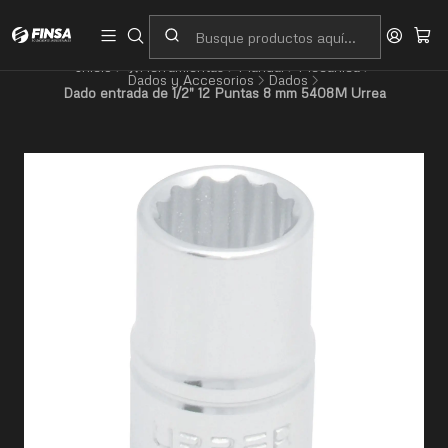
Servicio al cliente
Contacto
Inicio
🛠️Herramientas
Manual
Mecánica
Dados y Accesorios
Dados
Dado entrada de 1/2" 12 Puntas 8 mm 5408M Urrea