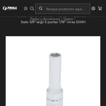
Servicio al cliente
Contacto
Inicio
🛠️Herramientas
Manual
Mecánica
Dados y Accesorios
Dados
Dado 3/8" largo 6 puntas 7/16" Urrea 5014H