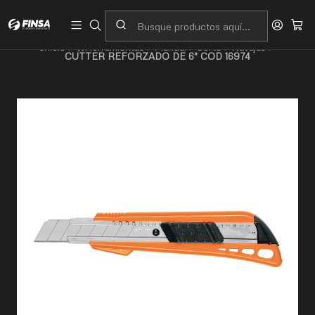
Servicio al cliente
Contacto
Inicio
🛠️Herramientas
Manual
Corte
Navajas
CUTTER REFORZADO DE 6" COD 16974