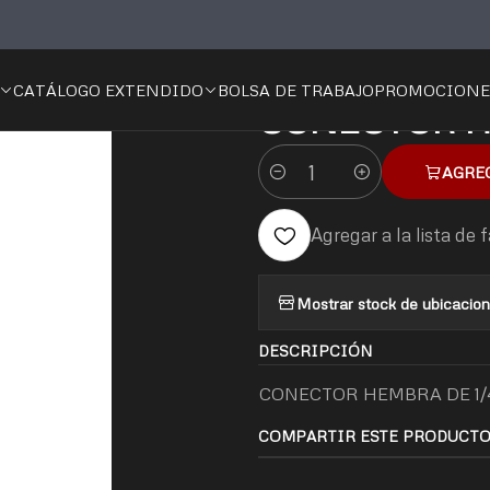
léctrico
Cables y Accesorios
Coples y Conectores
CONECTOR H
CATÁLOGO EXTENDIDO
BOLSA DE TRABAJO
PROMOCIONE
|
CONECTOR H
AGRE
Cantidad
Agregar a la lista de 
Mostrar stock de ubicacio
DESCRIPCIÓN
CONECTOR HEMBRA DE 1/
COMPARTIR ESTE PRODUCT