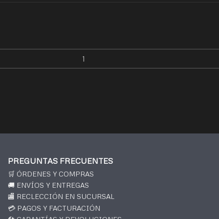
PREGUNTAS FRECUENTES
🛒 ÓRDENES Y COMPRAS
🚚 ENVÍOS Y ENTREGAS
🏬 RECLECCIÓN EN SUCURSAL
💳 PAGOS Y FACTURACIÓN