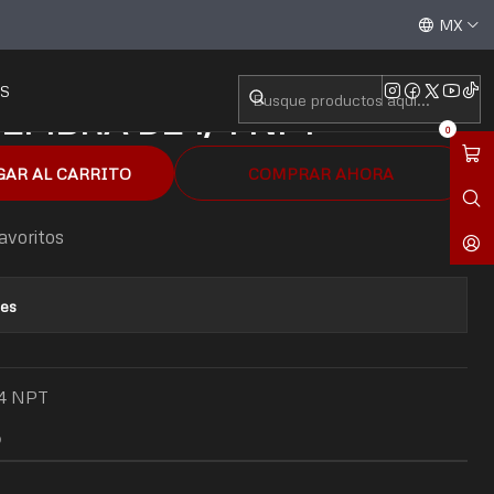
EMBRA DE 1/4 NPT
Aceptamos todas las tarjetas de crédito / débito y tran
MX
S
EMBRA DE 1/4 NPT
0
GAR AL CARRITO
COMPRAR AHORA
favoritos
nes
4 NPT
O