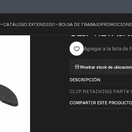
Inicio
CATALOGO
CLIP RETAINING PART# CHG MET 1801C
CATÁLOGO EXTENDIDO
BOLSA DE TRABAJO
PROMOCIONE
|
CLIP RETAIN
Agregar a la lista de 
Mostrar stock de ubicacio
DESCRIPCIÓN
CLIP RETAINING PART# C
COMPARTIR ESTE PRODUCT