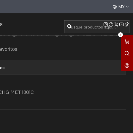
Aceptamos todas las tarjetas de crédito / débito y tran
MX
S
ING PART# CHG MET 1801C
0
favoritos
nes
HG MET 1801C
O