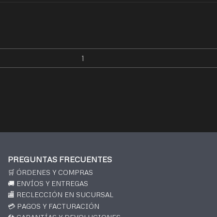
PREGUNTAS FRECUENTES
🛒 ÓRDENES Y COMPRAS
🚚 ENVÍOS Y ENTREGAS
🏬 RECLECCIÓN EN SUCURSAL
💳 PAGOS Y FACTURACIÓN