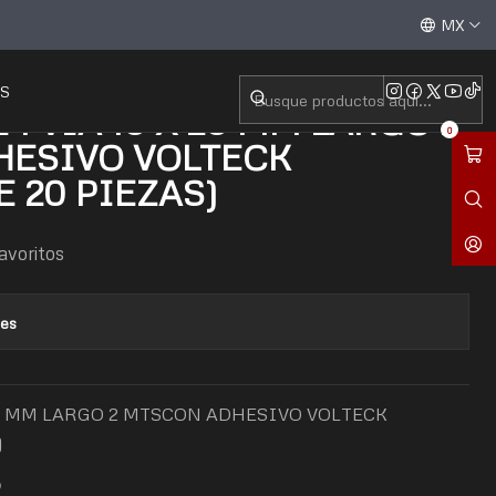
IVO VOLTECK (MULTIPLO DE 20 PIEZAS)
Aceptamos todas las tarjetas de crédito / débito y tran
MX
S
1 VÍA 10 X 20 MM LARGO 2
0
HESIVO VOLTECK
E 20 PIEZAS)
favoritos
nes
 20 MM LARGO 2 MTSCON ADHESIVO VOLTECK
)
O