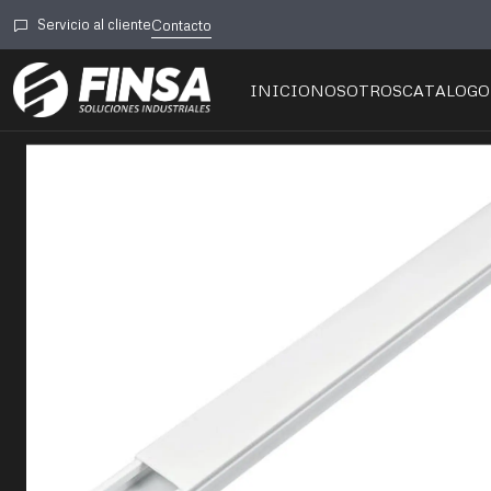
Inicio
🧰 Ferretería
Adhesivos y Pegame
Servicio al cliente
Contacto
INICIO
NOSOTROS
CATALOGO