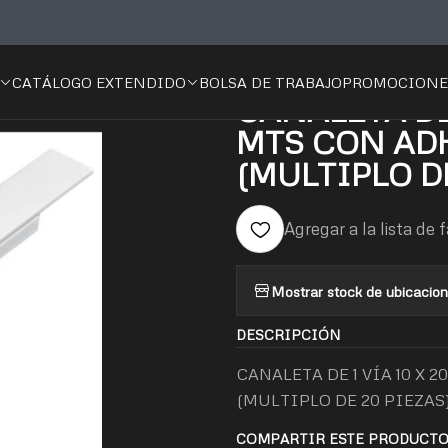
ntos
CANALETA DE 1 VÍA 10 X 20 MM LARGO 2 MTS CON ADHES
CATÁLOGO EXTENDIDO
BOLSA DE TRABAJO
PROMOCIONE
|
CANALETA DE 
MTS CON AD
(MULTIPLO D
Agregar a la lista de 
Mostrar stock de ubicacio
DESCRIPCIÓN
CANALETA DE 1 VÍA 10 X
(MULTIPLO DE 20 PIEZAS
COMPARTIR ESTE PRODUCT