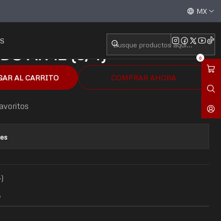
/4)
Aceptamos todas las tarjetas de crédito / débito y tran
MX
S
O AR 12 (3/4)
0
GAR AL CARRITO
COMPRAR AHORA
favoritos
nes
)
O