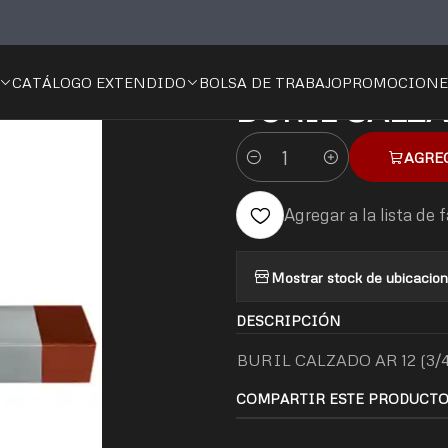
cio
⚙️Carpintería
Ferretería
Candados
BURIL CALZADO AR 12 (3
CATÁLOGO EXTENDIDO
BOLSA DE TRABAJO
PROMOCIONE
|
BURIL CALZAD
AGRE
Cantidad
Agregar a la lista de 
Mostrar stock de ubicacio
DESCRIPCIÓN
BURIL CALZADO AR 12 (3/4
COMPARTIR ESTE PRODUCT