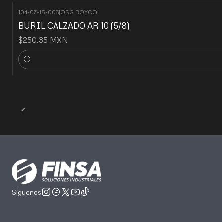
104-07-15-006
|
OSG ROYCO
BURIL CALZADO AR 10 (5/8)
$250.35 MXN
Cantidad
Síguenos