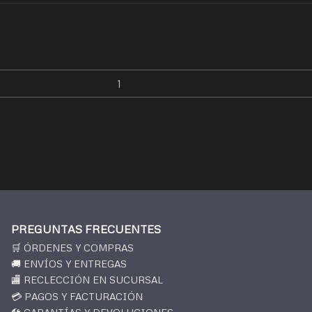
PREGUNTAS FRECUENTES
🛒 ÓRDENES Y COMPRAS
🚚 ENVÍOS Y ENTREGAS
🏬 RECLECCIÓN EN SUCURSAL
💳 PAGOS Y FACTURACIÓN