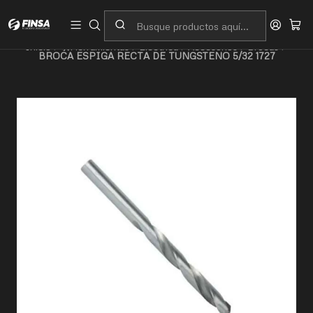
Servicio al cliente
Contacto
Inicio
🛠️Herramientas
Eléctrica
Accesorios
Brocas
BROCA ESPIGA RECTA DE TUNGSTENO 5/32 1727