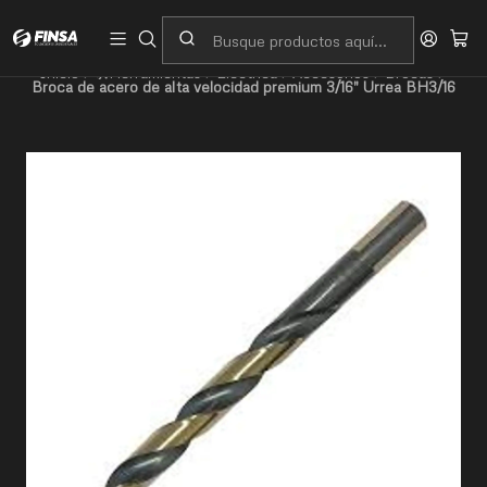
Servicio al cliente
Contacto
Inicio
🛠️Herramientas
Eléctrica
Accesorios
Brocas
Broca de acero de alta velocidad premium 3/16" Urrea BH3/16