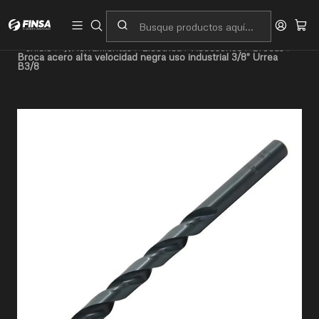
Servicio al cliente
Contacto
Inicio
🛠️Herramientas
Eléctrica
Accesorios
Brocas
Broca acero alta velocidad negra uso industrial 3/8" Urrea
B3/8