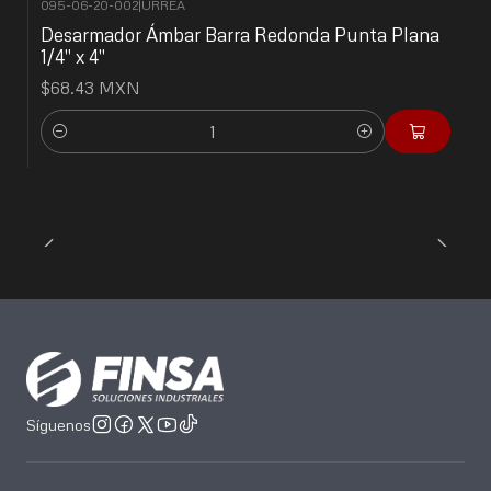
095-06-20-002
|
URREA
Desarmador Ámbar Barra Redonda Punta Plana
1/4" x 4"
$68.43 MXN
Cantidad
Síguenos