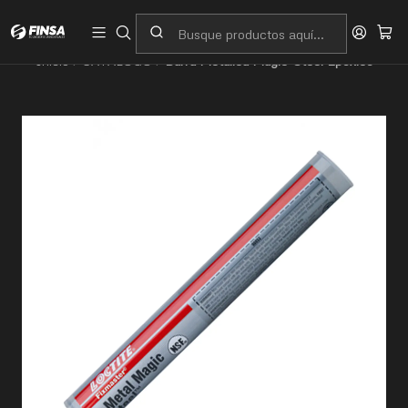
Servicio al cliente
Contacto
Inicio
CATALOGO
Barra Metálica Magic-Steel Epóxico