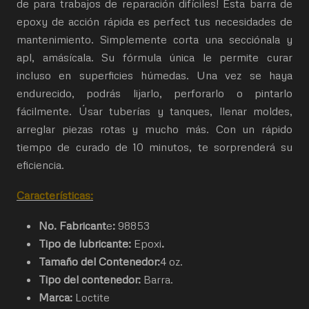
de para trabajos de reparación difíciles! Esta barra de
epoxy de acción rápida es perfect tus necesidades de
mantenimiento. Simplemente corta una secciónala y
apl, amásícala. Su fórmula única le permite curar
incluso en superficies húmedas. Una vez se haya
endurecido, podrás lijarlo, perforarlo o pintarlo
fácilmente. Úsar tuberías y tanques, llenar moldes,
arreglar piezas rotas y mucho más. Con un rápido
tiempo de curado de 10 minutos, te sorprenderá su
eficiencia.
Características:
No. Fabricant
e
:
98853
Tipo de lubricante:
Epoxi
.
Tamaño del Contenedor:
4 oz.
Tipo del contenedor:
Barra.
Marca:
Loctite