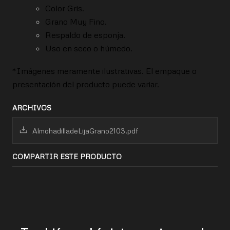
Color Gris.
Grano Muy Fino.
Respaldo de esponja.
Uso en seco o húmedo.
*Imágenes meramente ilustrativas. El empaque o
presentación del producto puede variar.
ARCHIVOS
AlmohadilladeLijaGrano2103.pdf
COMPARTIR ESTE PRODUCTO