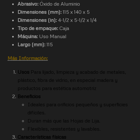
Abrasivo:
Óxido de Aluminio
Dimensiones (mm):
115 x 140 x 5
Dimensiones (in):
4-1/2 x 5-1/2 x 1/4
Tipo de empaque:
Caja
Máquina:
Uso Manual
Largo (mm):
115
Más Información:
Usos
Para lijado, limpieza y acabado de metales,
plástico, fibra de vidrio, en especial madera y
productos para estética automotriz
Beneficios
Ideales para orificios pequeños y superficies
difíciles.
Duran más que las Hojas de Lija.
Flexibles, resistentes y lavables.
Características físicas