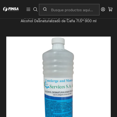
Servicio al cliente
Contacto
Inicio
🏠 Limpieza y Hogar
Limpieza
Alcohol Desnaturalizado de Caña 71.5° 900 ml