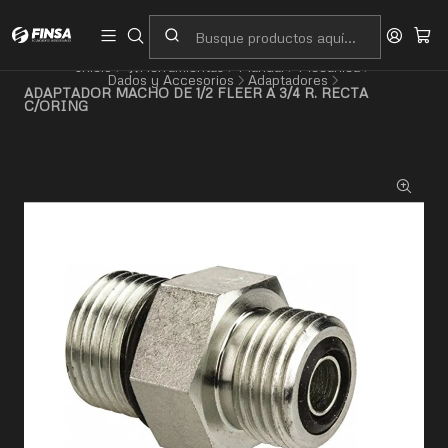
Servicio al cliente
Contacto
Inicio
🛠️Herramientas
Manual
Mecánica
Dados y Accesorios
Adaptadores
ADAPTADOR MACHO DE 1/2 FLEER A 3/4 R. RECTA
C/ORING