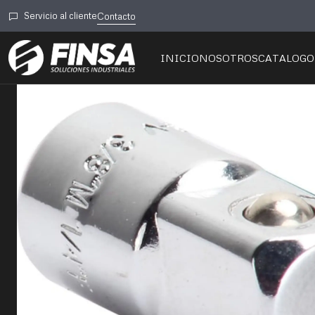
Inicio
🛠️Herramientas
Servicio al cliente
Contacto
INICIO
NOSOTROS
CATALOGO