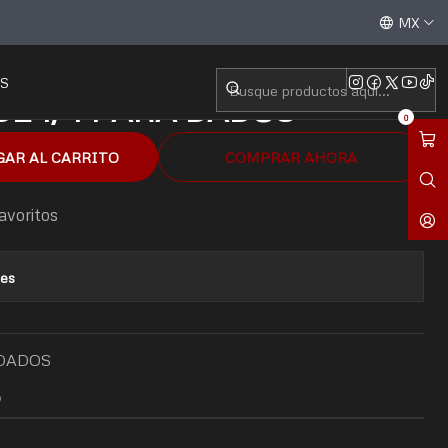
R DE 1/4 PARA DADOS
Aceptamos todas las tarjetas de crédito / débito y tran
MX
S
E 1/4 PARA DADOS
0
GAR AL CARRITO
COMPRAR AHORA
favoritos
nes
 DADOS
O