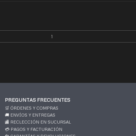
PREGUNTAS FRECUENTES
🛒 ÓRDENES Y COMPRAS
🚚 ENVÍOS Y ENTREGAS
🏬 RECLECCIÓN EN SUCURSAL
💳 PAGOS Y FACTURACIÓN