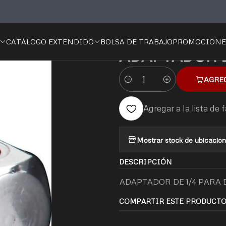
Manual
Mecánica
Dados y Accesorios
Adaptadores
ADAPTADO
CATÁLOGO EXTENDIDO
BOLSA DE TRABAJO
PROMOCIONE
|
ADAPTADOR D
AGRE
Cantidad
Agregar a la lista de 
Mostrar stock de ubicacio
DESCRIPCIÓN
ADAPTADOR DE 1/4 PARA
COMPARTIR ESTE PRODUCT