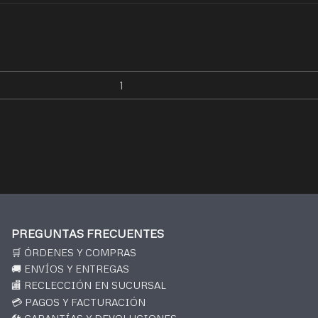
PREGUNTAS FRECUENTES
🛒 ÓRDENES Y COMPRAS
🚚 ENVÍOS Y ENTREGAS
🏬 RECLECCIÓN EN SUCURSAL
💳 PAGOS Y FACTURACIÓN