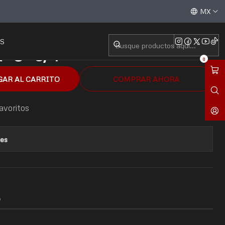
" 3/4
Aceptamos todas las tarjetas de crédito / débito y tran
MX
S
"U" 3/4
0
GAR AL CARRITO
COMPRAR AHORA
favoritos
nes
O