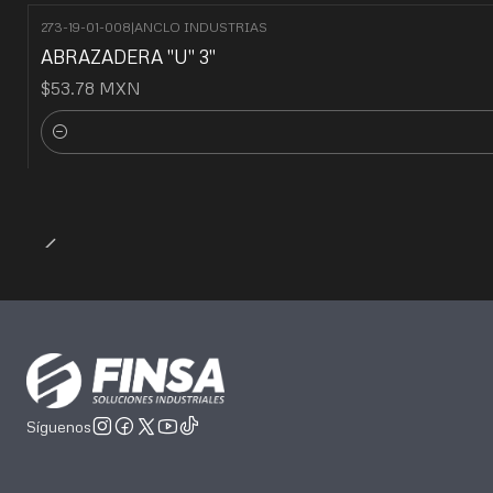
273-19-01-008
|
ANCLO INDUSTRIAS
ABRAZADERA ''U'' 3''
$53.78 MXN
Cantidad
Síguenos