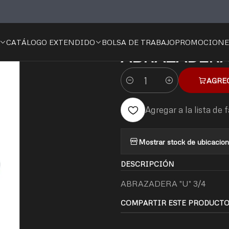
o
🧰 Ferretería
Fijación y Sujeción
Abrazaderas
ABRAZADERA "U
CATÁLOGO EXTENDIDO
BOLSA DE TRABAJO
PROMOCIONE
|
ABRAZADERA 
AGRE
Cantidad
Agregar a la lista de 
Mostrar stock de ubicacio
DESCRIPCIÓN
ABRAZADERA "U" 3/4
COMPARTIR ESTE PRODUCT