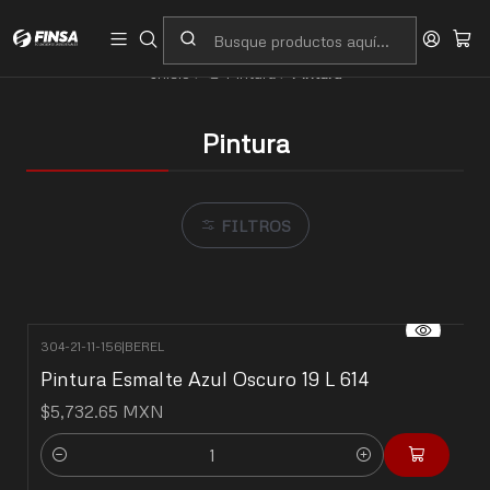
Servicio al cliente
Contacto
Inicio
🎨 Pintura
Pintura
Pintura
FILTROS
304-21-11-156
|
BEREL
Pintura Esmalte Azul Oscuro 19 L 614
$5,732.65 MXN
Cantidad