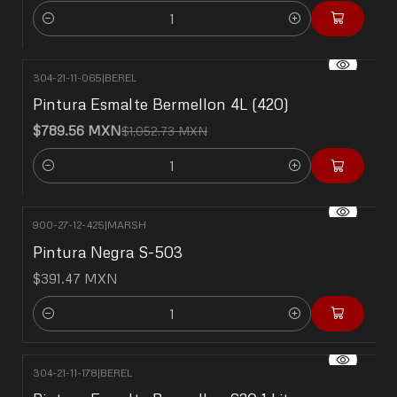
Cantidad
304-21-11-065
|
BEREL
-25% OFF
Pintura Esmalte Bermellon 4L (420)
$789.56 MXN
$1,052.73 MXN
Cantidad
900-27-12-425
|
MARSH
Pintura Negra S-503
$391.47 MXN
Cantidad
304-21-11-178
|
BEREL